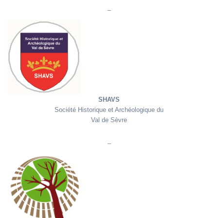
_
SHAVDS
SHAVS
Société Historique et Archéologique du
Val de Sèvre
_
HPB
e
Histoire
et
Patrimoine
de