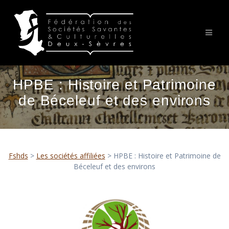
Passer
au
contenu
HPBE : Histoire et Patrimoine
de Béceleuf et des environs
Fshds
>
Les sociétés affiliées
>
HPBE : Histoire et Patrimoine de
Béceleuf et des environs