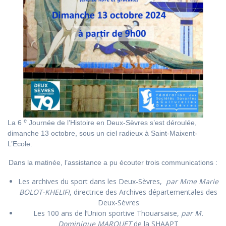
e
La 6
Journée de l’Histoire en Deux-Sèvres s’est déroulée,
dimanche 13 octobre, sous un ciel radieux à Saint-Maixent-
L’Ecole.
Dans la matinée, l’assistance a pu écouter trois communications :
Les archives du sport dans les Deux-Sèvres,
par Mme Marie
BOLOT-KHELIFI
, directrice des Archives départementales des
Deux-Sèvres
Les 100 ans de l’Union sportive Thouarsaise,
par M.
Dominique MARQUET
de la SHAAPT