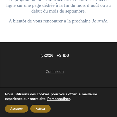
ligne sur une page dédiée à la fin du mois d’août ou au
début du mois de septembre.
A bientôt de vous rencontrer à la prochaine
Journée
.
(c)2026 - FSHDS
Connexion
Nous utilisons des cookies pour vous offrir la meilleure
expérience sur notre site.
Personnaliser
.
Fshds
Accepter
Rejeter