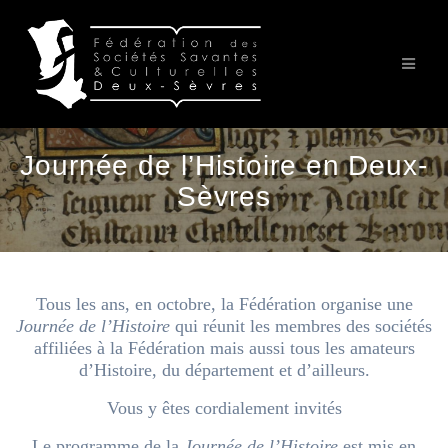
Passer
au
contenu
Journée de l’Histoire en Deux-
Sèvres
Tous les ans, en octobre, la Fédération organise une
Journée de l’Histoire
qui réunit les membres des sociétés
affiliées à la Fédération mais aussi tous les amateurs
d’Histoire, du département et d’ailleurs.
Vous y êtes cordialement invités
Le programme de la
Journée de l’Histoire
est mis en