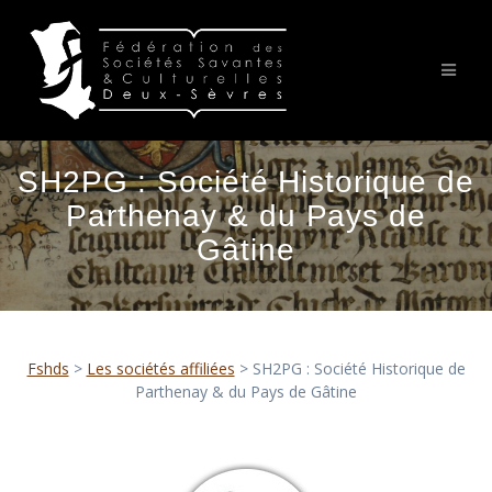
Passer
au
contenu
SH2PG : Société Historique de
Parthenay & du Pays de
Gâtine
Fshds
>
Les sociétés affiliées
>
SH2PG : Société Historique de
Parthenay & du Pays de Gâtine