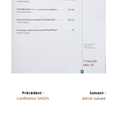
Navigation
Précédent :
Suivant :
Article
Article
de
Conférence SHSDS
Article suivant
précédent :
suivant :
l’article