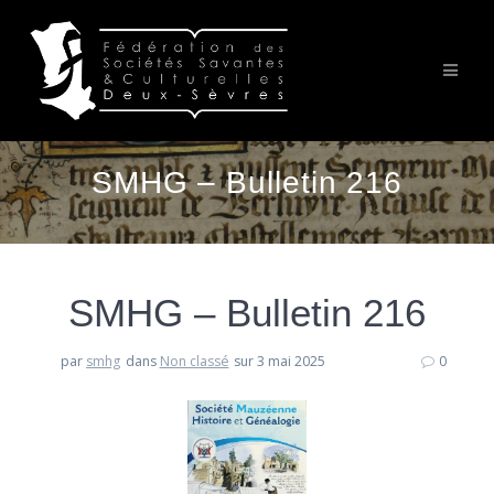
Passer
au
contenu
SMHG – Bulletin 216
SMHG – Bulletin 216
par
smhg
dans
Non classé
sur 3 mai 2025
0