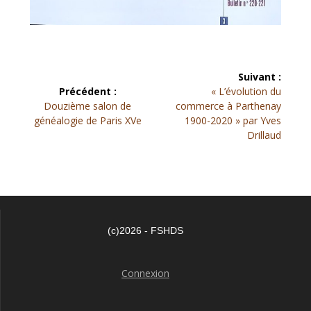
Navigation
Suivant :
Article
de
Précédent :
« L’évolution du
Article
suivant :
Douzième salon de
commerce à Parthenay
précédent :
l’article
généalogie de Paris XVe
1900-2020 » par Yves
Drillaud
(c)2026 - FSHDS
Connexion