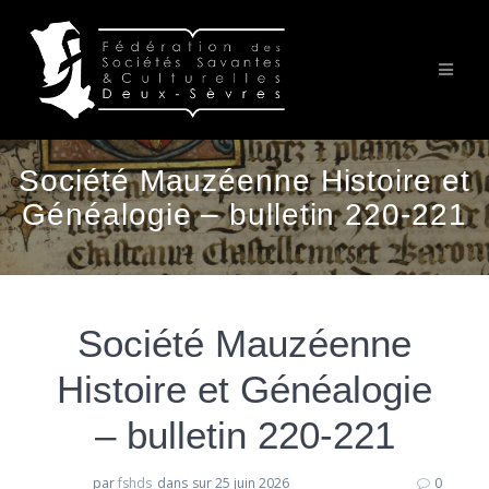
Passer
au
contenu
Société Mauzéenne Histoire et
Généalogie – bulletin 220-221
Société Mauzéenne
Histoire et Généalogie
– bulletin 220-221
par
fshds
dans
sur 25 juin 2026
0