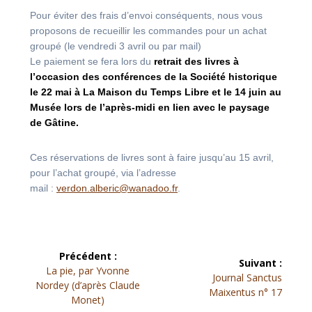
Pour éviter des frais d’envoi conséquents, nous vous
proposons de recueillir les commandes pour un achat
groupé (le vendredi 3 avril ou par mail)
Le paiement se fera lors du
retrait des livres à
l’occasion des conférences de la Société historique
le 22 mai à La Maison du Temps Libre et le 14 juin au
Musée lors de l’après-midi en lien avec le paysage
de Gâtine.
Ces réservations de livres sont à faire jusqu’au 15 avril,
pour l’achat groupé, via l’adresse
mail :
verdon.alberic@wanadoo.fr
.
Navigation
Précédent :
Suivant :
Article
de
La pie, par Yvonne
Article
Journal Sanctus
précédent :
Nordey (d’après Claude
suivant :
Maixentus n° 17
l’article
Monet)