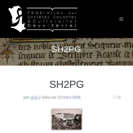
Passer
au
contenu
SH2PG
SH2PG
par
sh2pg
dans
sur 23 mars 2026
0