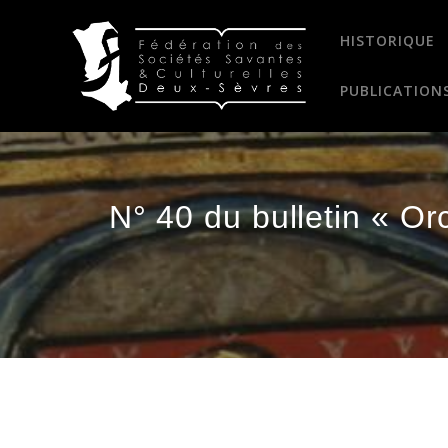
Passer
au
HISTORIQUE
contenu
PUBLICATION
N° 40 du bulletin « Or