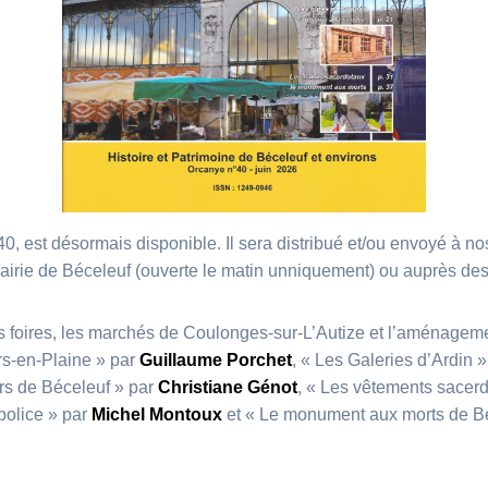
40, est désormais disponible. Il sera distribué et/ou envoyé à no
mairie de Béceleuf (ouverte le matin unniquement) ou auprès des
foires, les marchés de Coulonges-sur-L’Autize et l’aménageme
iers-en-Plaine » par
Guillaume Porchet
, « Les Galeries d’Ardin 
rs de Béceleuf » par
Christiane Génot
, « Les vêtements sacer
police » par
Michel Montoux
et « Le monument aux morts de Bé