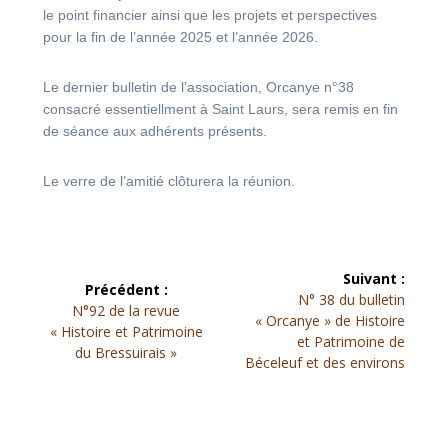
le point financier ainsi que les projets et perspectives
pour la fin de l’année 2025 et l’année 2026.
Le dernier bulletin de l’association, Orcanye n°38
consacré essentiellment à Saint Laurs, sera remis en fin
de séance aux adhérents présents.
Le verre de l’amitié clôturera la réunion.
Navigation
Suivant :
Précédent :
Article
de
N° 38 du bulletin
Article
N°92 de la revue
suivant :
« Orcanye » de Histoire
précédent :
« Histoire et Patrimoine
l’article
et Patrimoine de
du Bressuirais »
Béceleuf et des environs