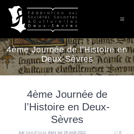
Passer
au
contenu
4ème Journée de l’Histoire en
Deux-Sèvres
4ème Journée de
l’Histoire en Deux-
Sèvres
par
pascal lucas
dans
sur 28 août 2022
0