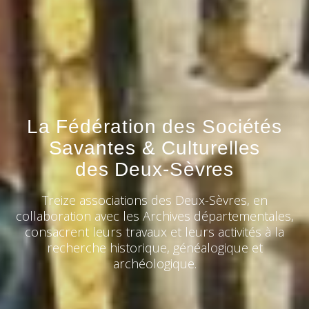
La Fédération des Sociétés
Savantes & Culturelles
des Deux-Sèvres
Treize associations des Deux-Sèvres, en
collaboration avec les Archives départementales,
consacrent leurs travaux et leurs activités à la
recherche historique, généalogique et
archéologique.